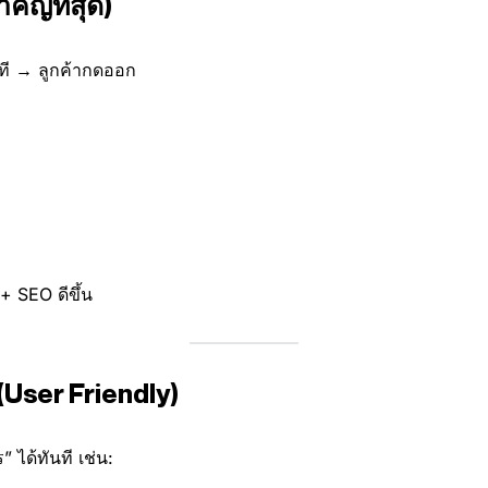
คัญที่สุด)
นาที → ลูกค้ากดออก
อ + SEO ดีขึ้น
(User Friendly)
ร” ได้ทันที เช่น: