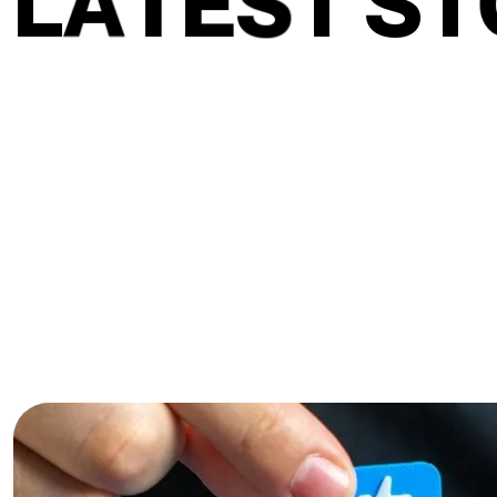
L
A
T
E
S
T
S
T