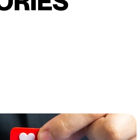
O
R
I
E
S